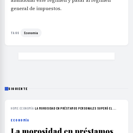
abandonar este régimen y pasar al régimen
general de impuestos.
Economía
TAGS
SIGUIENTE
HOME
›
ECONOMÍA
›
LA MOROSIDAD EN PRÉSTAMOS PERSONALES SUPERÓ EL ...
ECONOMÍA
La morosidad en préstamos