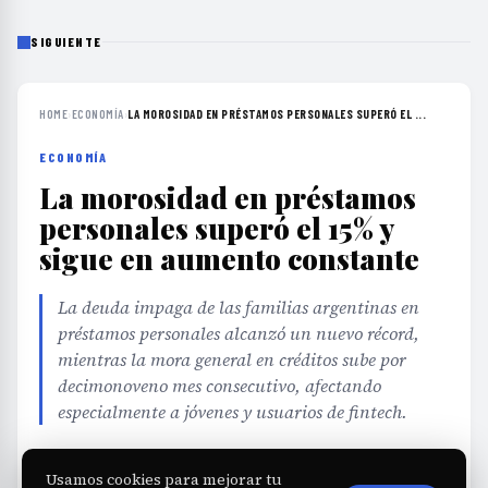
SIGUIENTE
HOME
›
ECONOMÍA
›
LA MOROSIDAD EN PRÉSTAMOS PERSONALES SUPERÓ EL ...
ECONOMÍA
La morosidad en préstamos
personales superó el 15% y
sigue en aumento constante
La deuda impaga de las familias argentinas en
préstamos personales alcanzó un nuevo récord,
mientras la mora general en créditos sube por
decimonoveno mes consecutivo, afectando
especialmente a jóvenes y usuarios de fintech.
EDITORIAL TEAM
·
Jul 25, 2026
·
3 min de lectura
·
Usamos cookies para mejorar tu