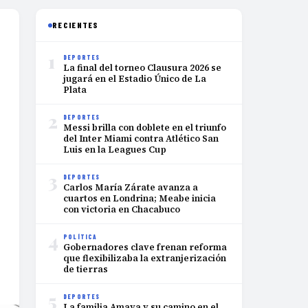
RECIENTES
1
DEPORTES
La final del torneo Clausura 2026 se
jugará en el Estadio Único de La
Plata
2
DEPORTES
Messi brilla con doblete en el triunfo
del Inter Miami contra Atlético San
Luis en la Leagues Cup
3
DEPORTES
Carlos María Zárate avanza a
cuartos en Londrina; Meabe inicia
con victoria en Chacabuco
4
POLÍTICA
Gobernadores clave frenan reforma
que flexibilizaba la extranjerización
de tierras
5
DEPORTES
La familia Amaya y su camino en el