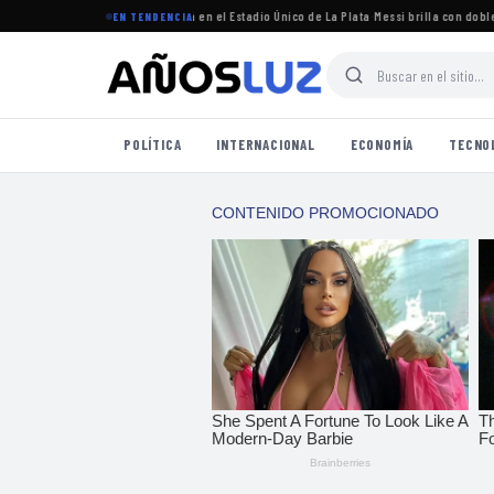
torneo Clausura 2026 se jugará en el Estadio Único de La Plata
·
Messi brilla con doblete e
EN TENDENCIA
POLÍTICA
INTERNACIONAL
ECONOMÍA
TECNO