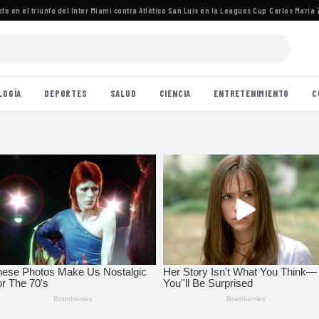
n el triunfo del Inter Miami contra Atlético San Luis en la Leagues Cup
·
Carlos María Zára
LOGÍA
DEPORTES
SALUD
CIENCIA
ENTRETENIMIENTO
C