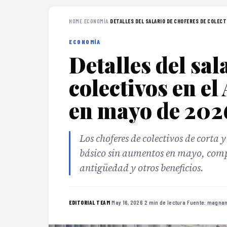
HOME
›
ECONOMÍA
›
DETALLES DEL SALARIO DE CHOFERES DE COLECTI
ECONOMÍA
Detalles del sal
colectivos en e
en mayo de 202
Los choferes de colectivos de cort
básico sin aumentos en mayo, comp
antigüedad y otros beneficios.
·
May 16, 2026
·
2 min de lectura
·
Fuente:
magnam
EDITORIAL TEAM