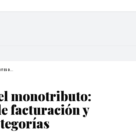
TES D...
el monotributo:
de facturación y
ategorías