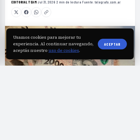
EDITORIAL TEAM
·
Jul 31, 2026
·
2 min de lectura
·
Fuente:
telegrafo.com.ar
Usamos cookies para mejorar tu
experiencia. Al continuar navegando,
ACEPTAR
aceptás nuestro
uso de cookies
.
L
a Agencia de Recaudación y Control
Aduanero (ARCA) implementó una
actualización en las escalas del monotributo
que ajusta los límites de facturación y los
importes mensuales en aproximadamente un