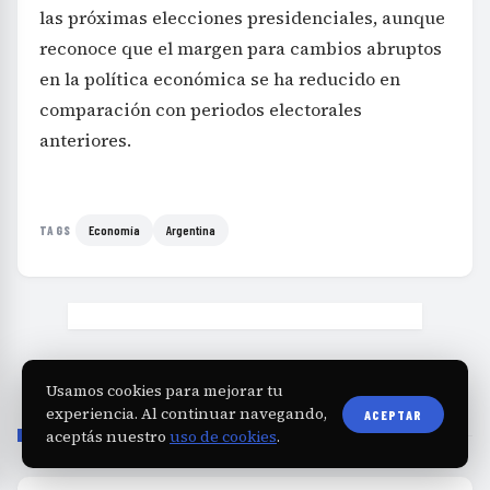
las próximas elecciones presidenciales, aunque
reconoce que el margen para cambios abruptos
en la política económica se ha reducido en
comparación con periodos electorales
anteriores.
Economía
Argentina
TAGS
Usamos cookies para mejorar tu
experiencia. Al continuar navegando,
ACEPTAR
aceptás nuestro
uso de cookies
.
SIGUIENTE