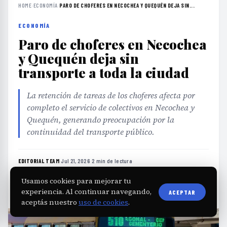
HOME
›
ECONOMÍA
›
PARO DE CHOFERES EN NECOCHEA Y QUEQUÉN DEJA SIN...
ECONOMÍA
Paro de choferes en Necochea
y Quequén deja sin
transporte a toda la ciudad
La retención de tareas de los choferes afecta por
completo el servicio de colectivos en Necochea y
Quequén, generando preocupación por la
continuidad del transporte público.
EDITORIAL TEAM
·
Jul 21, 2026
·
2 min de lectura
·
Fuente:
okanal.oslobodjenje.ba
Usamos cookies para mejorar tu
experiencia. Al continuar navegando,
ACEPTAR
aceptás nuestro
uso de cookies
.