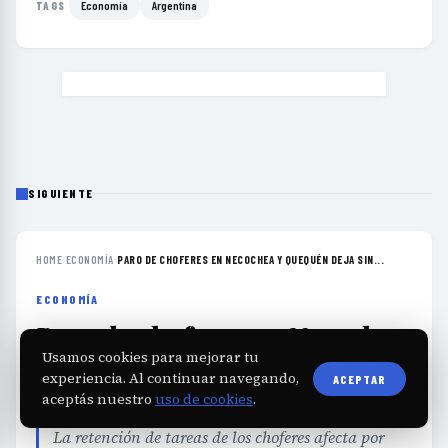
Economía
Argentina
TAGS
SIGUIENTE
HOME
›
ECONOMÍA
›
PARO DE CHOFERES EN NECOCHEA Y QUEQUÉN DEJA SIN...
ECONOMÍA
Paro de choferes en Necochea
y Quequén deja sin
Usamos cookies para mejorar tu
experiencia. Al continuar navegando,
ACEPTAR
transporte a toda la ciudad
aceptás nuestro
uso de cookies
.
La retención de tareas de los choferes afecta por