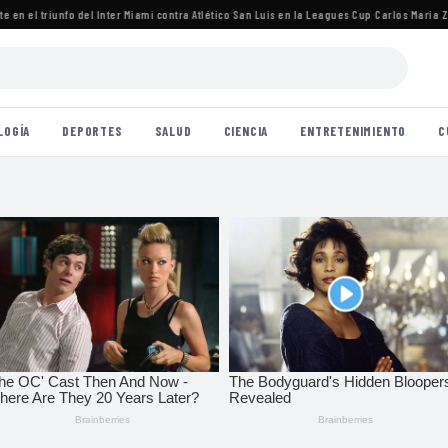
n el triunfo del Inter Miami contra Atlético San Luis en la Leagues Cup
·
Carlos María Zára
LOGÍA
DEPORTES
SALUD
CIENCIA
ENTRETENIMIENTO
C