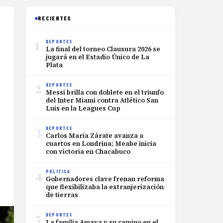
RECIENTES
1
DEPORTES
La final del torneo Clausura 2026 se
jugará en el Estadio Único de La
Plata
2
DEPORTES
Messi brilla con doblete en el triunfo
del Inter Miami contra Atlético San
Luis en la Leagues Cup
3
DEPORTES
Carlos María Zárate avanza a
cuartos en Londrina; Meabe inicia
con victoria en Chacabuco
4
POLÍTICA
Gobernadores clave frenan reforma
que flexibilizaba la extranjerización
de tierras
5
DEPORTES
La familia Amaya y su camino en el