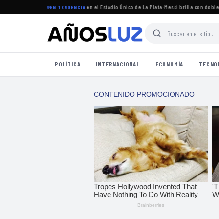
torneo Clausura 2026 se jugará en el Estadio Único de La Plata
·
Messi brilla con doblete e
EN TENDENCIA
POLÍTICA
INTERNACIONAL
ECONOMÍA
TECNO