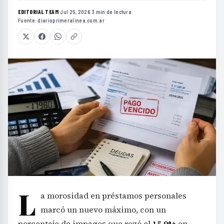
EDITORIAL TEAM
·
Jul 25, 2026
·
3 min de lectura
·
Fuente:
diarioprimeralinea.com.ar
L
a morosidad en préstamos personales
marcó un nuevo máximo, con un
porcentaje de impagos que rozó el
15,9%
en