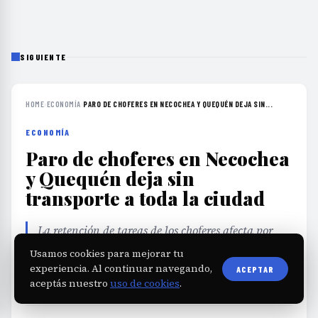
SIGUIENTE
HOME
›
ECONOMÍA
›
PARO DE CHOFERES EN NECOCHEA Y QUEQUÉN DEJA SIN...
ECONOMÍA
Paro de choferes en Necochea
y Quequén deja sin
transporte a toda la ciudad
La retención de tareas de los choferes afecta por
completo el servicio de colectivos en Necochea y
Usamos cookies para mejorar tu
Quequén, generando preocupación por la
experiencia. Al continuar navegando,
ACEPTAR
continuidad del transporte público.
aceptás nuestro
uso de cookies
.