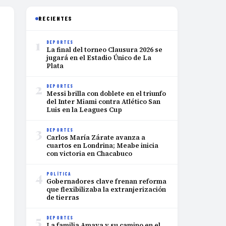
RECIENTES
1
DEPORTES
La final del torneo Clausura 2026 se
jugará en el Estadio Único de La
Plata
2
DEPORTES
Messi brilla con doblete en el triunfo
del Inter Miami contra Atlético San
Luis en la Leagues Cup
3
DEPORTES
Carlos María Zárate avanza a
cuartos en Londrina; Meabe inicia
con victoria en Chacabuco
4
POLÍTICA
Gobernadores clave frenan reforma
que flexibilizaba la extranjerización
de tierras
5
DEPORTES
La familia Amaya y su camino en el