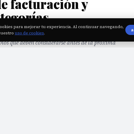
de facturación y
ategorías
ookies para mejorar tu experiencia. Al continuar navegando,
A
ión y las cuotas mensuales del monotributo para el
nuestro
uso de cookies
.
ios que deben considerarse antes de la próxima
fo.com.ar