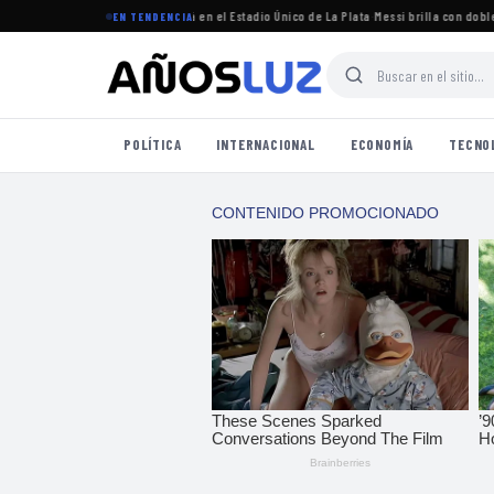
 torneo Clausura 2026 se jugará en el Estadio Único de La Plata
·
Messi brilla con doblete 
EN TENDENCIA
POLÍTICA
INTERNACIONAL
ECONOMÍA
TECNO