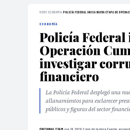
HOME
›
ECONOMÍA
›
POLICÍA FEDERAL INICIA NUEVA ETAPA DE OPERACI
ECONOMÍA
Policía Federal 
Operación Cum
investigar corr
financiero
La Policía Federal desplegó una nu
allanamientos para esclarecer pres
públicos y figuras del sector financi
·
Jun 18, 2026
·
2 min de lectura
·
Fuente:
arroyod
EDITORIAL TEAM