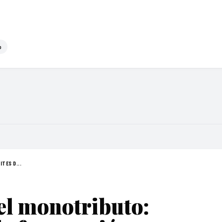
o
TES D...
el monotributo: