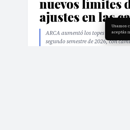
nuevos límites 
ajustes en las c
Usamos c
ARCA aumentó los topes de facturac
aceptás 
segundo semestre de 2026, con camb
recategorización.
·
Jul 31, 2026
·
2 min de lectura
·
Fuente:
telegra
EDITORIAL TEAM