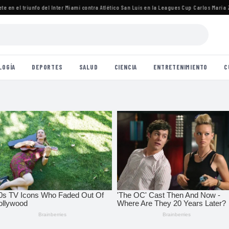
en el triunfo del Inter Miami contra Atlético San Luis en la Leagues Cup
·
Carlos María Zár
LOGÍA
DEPORTES
SALUD
CIENCIA
ENTRETENIMIENTO
C