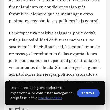
financiamiento en condiciones algo más
favorables, siempre que se mantengan otros
parámetros económicos y políticos bajo control.
La perspectiva positiva asignada por Moody’s
refleja la posibilidad de futuras mejoras si se
sostienen la disciplina fiscal, la acumulación de
reservas y el crecimiento de las exportaciones
junto con una buena capacidad para afrontar los
vencimientos de deuda. Sin embargo, la agencia
advirtió sobre los riesgos políticos asociados a
las próximas elecciones presidenciales, aunque
reconoce que el margen para cambios abruptos
Usamos cookies para mejorar tu
experiencia. Al continuar navegando,
ACEPTAR
en la política económica se ha reducido en
aceptás nuestro
uso de cookies
.
comparación con periodos electorales
anteriores.