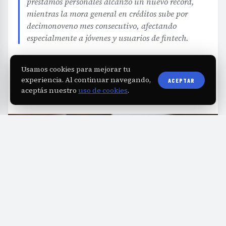
préstamos personales alcanzó un nuevo récord,
mientras la mora general en créditos sube por
decimonoveno mes consecutivo, afectando
especialmente a jóvenes y usuarios de fintech.
EDITORIAL TEAM
·
Jul 25, 2026
·
3 min de lectura
·
Usamos cookies para mejorar tu
Fuente:
diarioprimeralinea.com.ar
experiencia. Al continuar navegando,
ACEPTAR
aceptás nuestro
uso de cookies
.