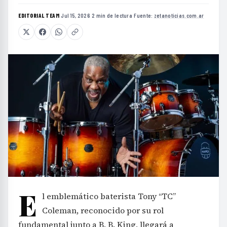
EDITORIAL TEAM
·
Jul 15, 2026
·
2 min de lectura
·
Fuente:
zetanoticias.com.ar
E
l emblemático baterista Tony “TC”
Coleman, reconocido por su rol
fundamental junto a B. B. King, llegará a