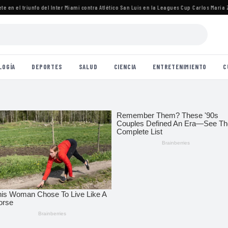
en el triunfo del Inter Miami contra Atlético San Luis en la Leagues Cup
·
Carlos María Zára
LOGÍA
DEPORTES
SALUD
CIENCIA
ENTRETENIMIENTO
C