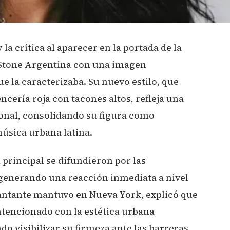
 la crítica al aparecer en la portada de la
g Stone Argentina con una imagen
ue la caracterizaba. Su nuevo estilo, que
cería roja con tacones altos, refleja una
onal, consolidando su figura como
música urbana latina.
a principal se difundieron por las
, generando una reacción inmediata a nivel
 cantante mantuvo en Nueva York, explicó que
tencionado con la estética urbana
do visibilizar su firmeza ante las barreras