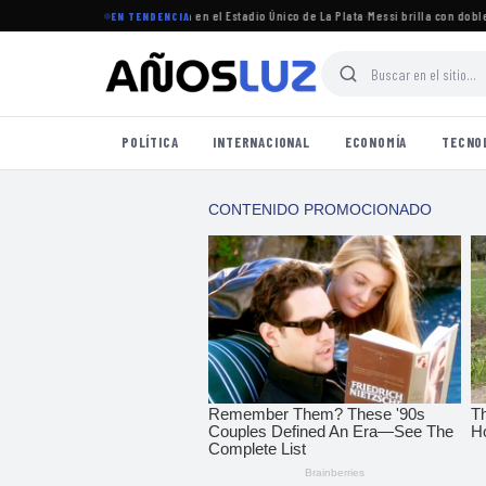
 torneo Clausura 2026 se jugará en el Estadio Único de La Plata
·
Messi brilla con doblete 
EN TENDENCIA
POLÍTICA
INTERNACIONAL
ECONOMÍA
TECNO