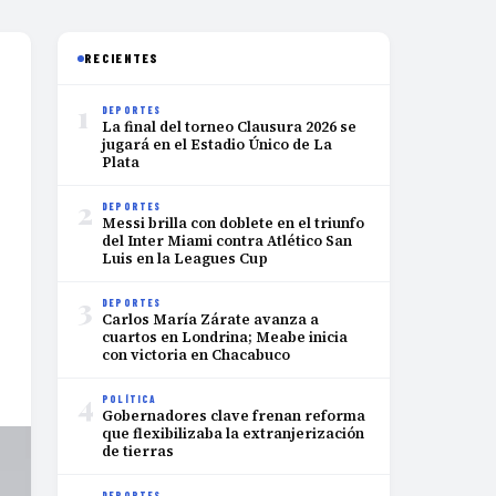
RECIENTES
1
DEPORTES
La final del torneo Clausura 2026 se
jugará en el Estadio Único de La
Plata
2
DEPORTES
Messi brilla con doblete en el triunfo
del Inter Miami contra Atlético San
Luis en la Leagues Cup
3
DEPORTES
Carlos María Zárate avanza a
cuartos en Londrina; Meabe inicia
con victoria en Chacabuco
4
POLÍTICA
Gobernadores clave frenan reforma
que flexibilizaba la extranjerización
de tierras
DEPORTES