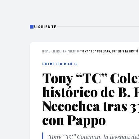
SIGUIENTE
HOME
›
ENTRETENIMIENTO
›
TONY “TC” COLEMAN, BATERISTA HISTÓRI
ENTRETENIMIENTO
Tony “TC” Cole
histórico de B. 
Necochea tras 3
con Pappo
Tony “TC” Coleman, la leyenda del