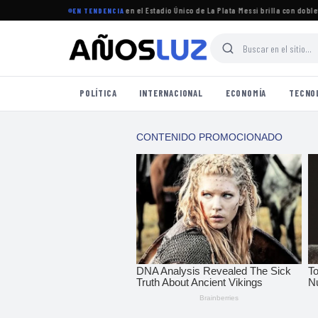
torneo Clausura 2026 se jugará en el Estadio Único de La Plata
·
Messi brilla con doblete e
EN TENDENCIA
POLÍTICA
INTERNACIONAL
ECONOMÍA
TECNO