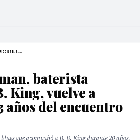
CO DE B. B....
man, baterista
B. King, vuelve a
3 años del encuentro
 blues que acompañó a B. B. King durante 20 años,