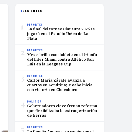
RECIENTES
1
DEPORTES
La final del torneo Clausura 2026 se
jugará en el Estadio Único de La
Plata
2
DEPORTES
Messi brilla con doblete en el triunfo
del Inter Miami contra Atlético San
Luis en la Leagues Cup
3
DEPORTES
Carlos María Zárate avanza a
cuartos en Londrina; Meabe inicia
con victoria en Chacabuco
4
POLÍTICA
Gobernadores clave frenan reforma
que flexibilizaba la extranjerización
de tierras
5
DEPORTES
La familia Amaya y su camino en el