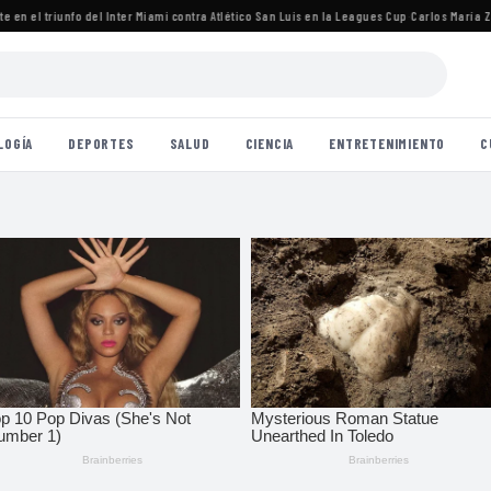
n el triunfo del Inter Miami contra Atlético San Luis en la Leagues Cup
·
Carlos María Zárat
LOGÍA
DEPORTES
SALUD
CIENCIA
ENTRETENIMIENTO
C