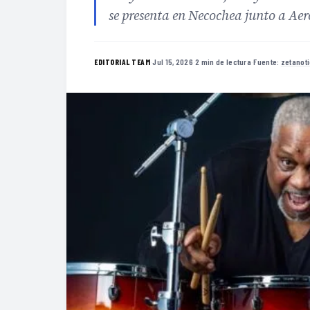
se presenta en Necochea junto a Ae
·
Jul 15, 2026
·
2 min de lectura
·
Fuente:
zetanot
EDITORIAL TEAM