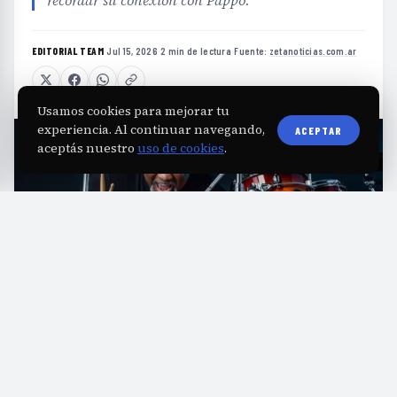
EDITORIAL TEAM
·
Jul 15, 2026
·
2 min de lectura
·
Fuente:
zetanoticias.com.ar
Usamos cookies para mejorar tu
experiencia. Al continuar navegando,
ACEPTAR
aceptás nuestro
uso de cookies
.
E
l emblemático baterista Tony “TC”
Coleman, reconocido por su rol