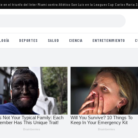
 el triunfo del Inter Miami contra Atlético San Luis en la Leagues Cup
·
Carlos María Zárat
LOGÍA
DEPORTES
SALUD
CIENCIA
ENTRETENIMIENTO
C