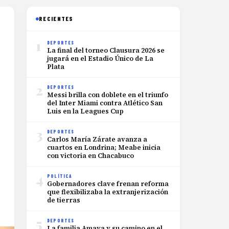
RECIENTES
1
DEPORTES
La final del torneo Clausura 2026 se
jugará en el Estadio Único de La
Plata
2
DEPORTES
Messi brilla con doblete en el triunfo
del Inter Miami contra Atlético San
Luis en la Leagues Cup
3
DEPORTES
Carlos María Zárate avanza a
cuartos en Londrina; Meabe inicia
con victoria en Chacabuco
4
POLÍTICA
Gobernadores clave frenan reforma
que flexibilizaba la extranjerización
de tierras
5
DEPORTES
La familia Amaya y su camino en el