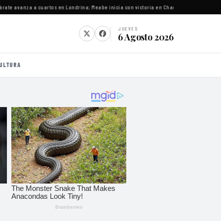
e avanza a cuartos en Londrina; Meabe inicia con victoria en Chacabuco
·
Gobernadores cl
JUEVES
6 Agosto 2026
ULTURA