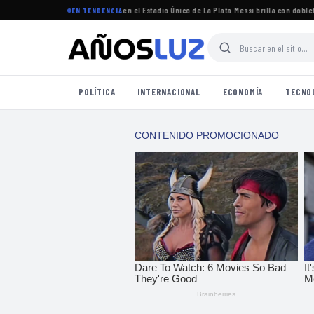
orneo Clausura 2026 se jugará en el Estadio Único de La Plata
·
Messi brilla con doblete en
EN TENDENCIA
POLÍTICA
INTERNACIONAL
ECONOMÍA
TECNO