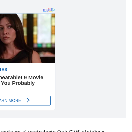
icado en el vecindario Oak Cliff, alojaba a