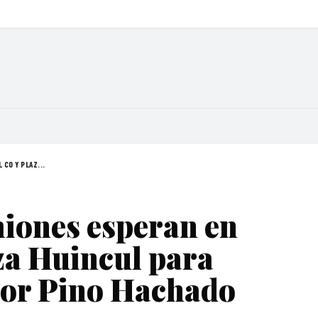
CO Y PLAZ...
iones esperan en
za Huincul para
por Pino Hachado