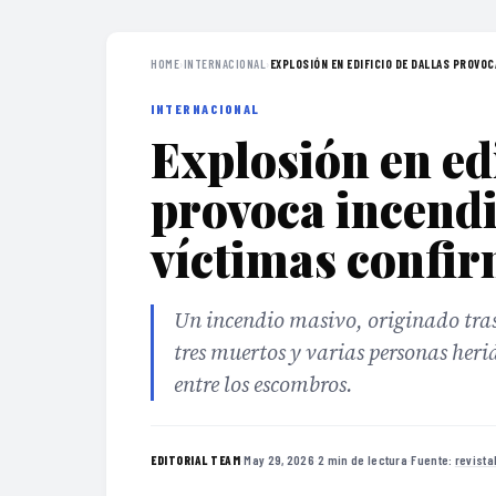
HOME
›
INTERNACIONAL
›
EXPLOSIÓN EN EDIFICIO DE DALLAS PROVOCA
INTERNACIONAL
Explosión en edi
provoca incendio
víctimas confi
Un incendio masivo, originado tras
tres muertos y varias personas her
entre los escombros.
·
May 29, 2026
·
2 min de lectura
·
Fuente:
revist
EDITORIAL TEAM