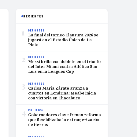
RECIENTES
1
DEPORTES
La final del torneo Clausura 2026 se
jugará en el Estadio Único de La
Plata
2
DEPORTES
Messi brilla con doblete en el triunfo
del Inter Miami contra Atlético San
Luis en la Leagues Cup
3
DEPORTES
Carlos María Zárate avanza a
cuartos en Londrina; Meabe inicia
con victoria en Chacabuco
4
POLÍTICA
Gobernadores clave frenan reforma
que flexibilizaba la extranjerización
de tierras
DEPORTES