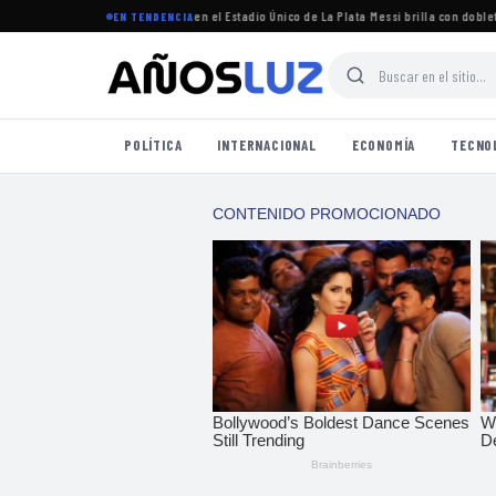
torneo Clausura 2026 se jugará en el Estadio Único de La Plata
·
Messi brilla con doblete e
EN TENDENCIA
POLÍTICA
INTERNACIONAL
ECONOMÍA
TECNO