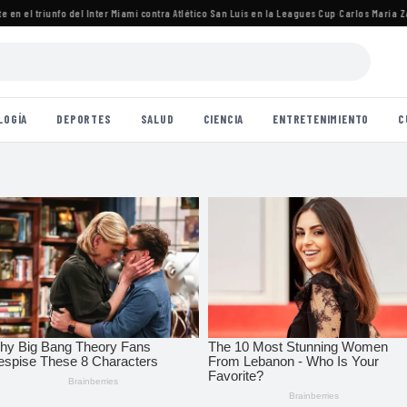
n el triunfo del Inter Miami contra Atlético San Luis en la Leagues Cup
·
Carlos María Zárat
LOGÍA
DEPORTES
SALUD
CIENCIA
ENTRETENIMIENTO
C