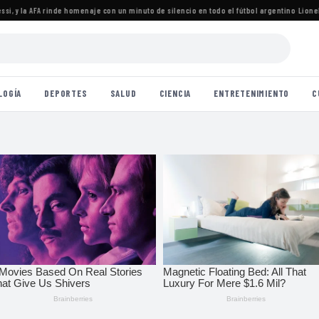
 y la AFA rinde homenaje con un minuto de silencio en todo el fútbol argentino
·
Lionel Me
LOGÍA
DEPORTES
SALUD
CIENCIA
ENTRETENIMIENTO
C