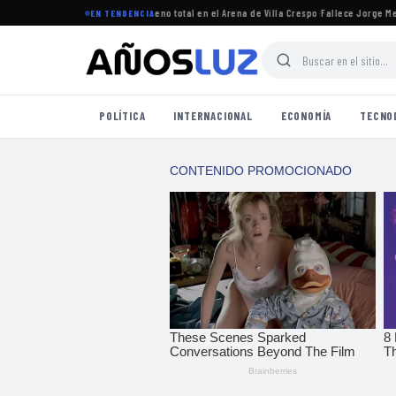
gresó a Argentina y logró un lleno total en el Arena de Villa Crespo
·
Fallece Jorge Messi,
EN TENDENCIA
POLÍTICA
INTERNACIONAL
ECONOMÍA
TECNO