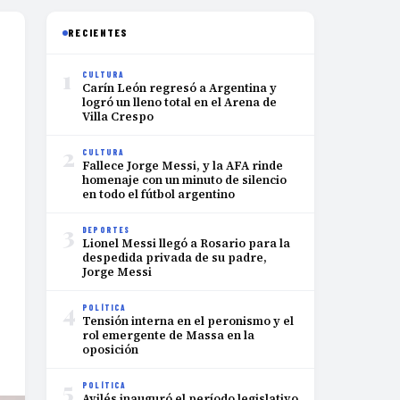
RECIENTES
1
CULTURA
Carín León regresó a Argentina y
logró un lleno total en el Arena de
Villa Crespo
2
CULTURA
Fallece Jorge Messi, y la AFA rinde
homenaje con un minuto de silencio
en todo el fútbol argentino
3
DEPORTES
Lionel Messi llegó a Rosario para la
despedida privada de su padre,
Jorge Messi
4
POLÍTICA
Tensión interna en el peronismo y el
rol emergente de Massa en la
oposición
5
POLÍTICA
Avilés inauguró el período legislativo