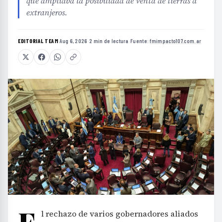
que ampliaba la posibilidad de venta de tierras a
extranjeros.
EDITORIAL TEAM
·
Aug 6, 2026
·
2 min de lectura
·
Fuente:
fmimpacto107.com.ar
E
l rechazo de varios gobernadores aliados