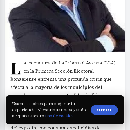
L
a estructura de La Libertad Avanza (LLA)
en la Primera Sección Electoral
bonaerense enfrenta una profunda crisis que
afecta a la mayoría de los municipios del
conurbano norte y oeste. La falta de liderazgo y
las disputas por el control de cargos en
Usamos cookies para mejorar tu
experiencia. Al continuar navegando,
ACEPTAR
organismos nacionales como PAMI y ANSES han
aceptás nuestro
uso de cookies
.
provocado una fragmentación creciente dentro
del espacio, con constantes rebeldías de