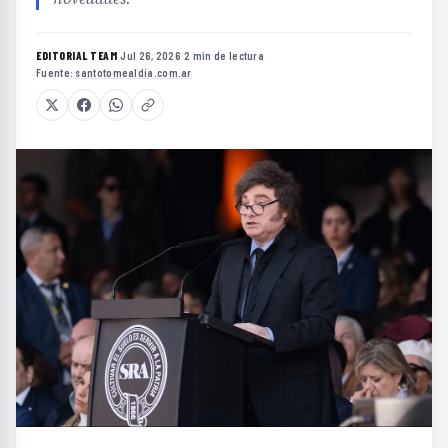
EDITORIAL TEAM
·
Jul 26, 2026
·
2 min de lectura
·
Fuente:
santotomealdia.com.ar