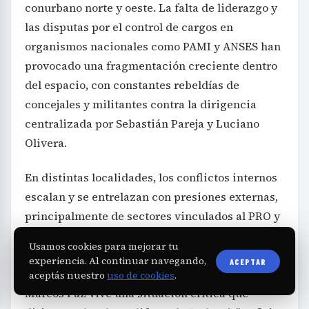
conurbano norte y oeste. La falta de liderazgo y
las disputas por el control de cargos en
organismos nacionales como PAMI y ANSES han
provocado una fragmentación creciente dentro
del espacio, con constantes rebeldías de
concejales y militantes contra la dirigencia
centralizada por Sebastián Pareja y Luciano
Olivera.
En distintas localidades, los conflictos internos
escalan y se entrelazan con presiones externas,
principalmente de sectores vinculados al PRO y
a Patricia Bullrich. En San Martín, aunque aún
Usamos cookies para mejorar tu
no logran desplazarlo, se intensifica la
experiencia. Al continuar navegando,
ACEPTAR
oposición hacia el periodista deportivo Mollo.
aceptás nuestro
uso de cookies
.
Marcos Paz vive una situación crítica que