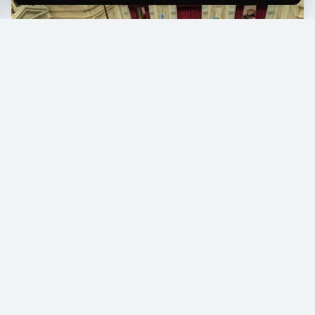
E
l rechazo de varios gobernadores aliados
a la modificación de la Ley de Tierras
obligó al oficialismo a eliminar del proyecto el
capítulo referido a la extranjerización. La
iniciativa, que buscaba flexibilizar las
restricciones sobre la venta de terrenos a
extranjeros, no logró reunir los votos necesarios