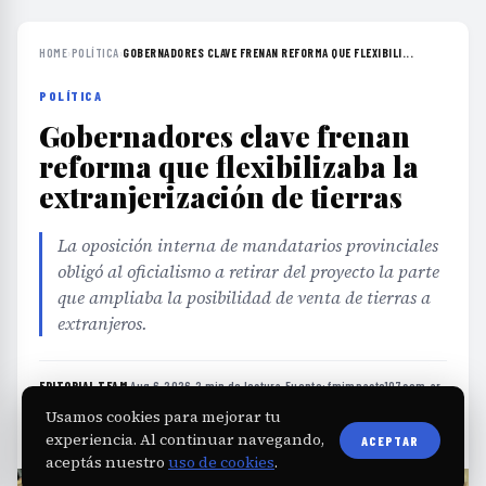
HOME
›
POLÍTICA
›
GOBERNADORES CLAVE FRENAN REFORMA QUE FLEXIBILI...
POLÍTICA
Gobernadores clave frenan
reforma que flexibilizaba la
extranjerización de tierras
La oposición interna de mandatarios provinciales
obligó al oficialismo a retirar del proyecto la parte
que ampliaba la posibilidad de venta de tierras a
extranjeros.
EDITORIAL TEAM
·
Aug 6, 2026
·
2 min de lectura
·
Fuente:
fmimpacto107.com.ar
Usamos cookies para mejorar tu
experiencia. Al continuar navegando,
ACEPTAR
aceptás nuestro
uso de cookies
.