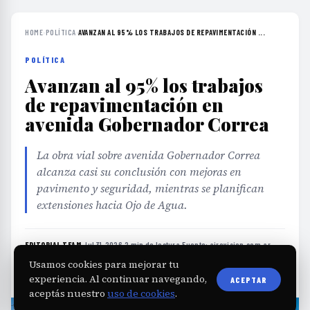
HOME
›
POLÍTICA
›
AVANZAN AL 95% LOS TRABAJOS DE REPAVIMENTACIÓN ...
POLÍTICA
Avanzan al 95% los trabajos
de repavimentación en
avenida Gobernador Correa
La obra vial sobre avenida Gobernador Correa
alcanza casi su conclusión con mejoras en
pavimento y seguridad, mientras se planifican
extensiones hacia Ojo de Agua.
EDITORIAL TEAM
·
Jul 31, 2026
·
2 min de lectura
·
Fuente:
airevision.com.ar
Usamos cookies para mejorar tu
experiencia. Al continuar navegando,
ACEPTAR
aceptás nuestro
uso de cookies
.