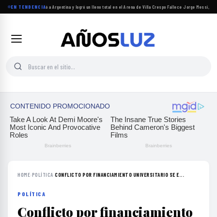
Carín León regresó a Argentina y logró un lleno total en el Arena de Villa Crespo
EN TENDENCIA
·
Fallece Jorge Messi, y la 
HOME
›
POLÍTICA
›
CONFLICTO POR FINANCIAMIENTO UNIVERSITARIO SE E...
POLÍTICA
Conflicto por financiamiento