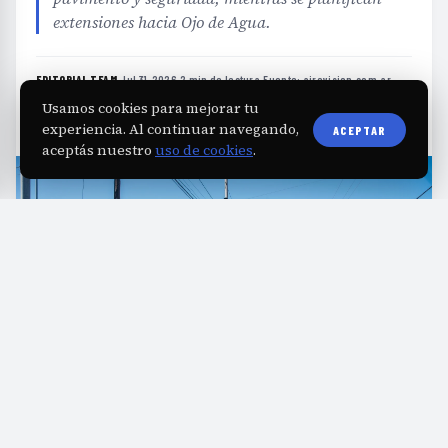
extensiones hacia Ojo de Agua.
EDITORIAL TEAM
·
Jul 31, 2026
·
2 min de lectura
·
Fuente:
airevision.com.ar
Usamos cookies para mejorar tu
experiencia. Al continuar navegando,
ACEPTAR
aceptás nuestro
uso de cookies
.