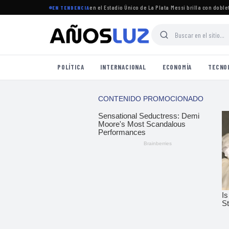
torneo Clausura 2026 se jugará en el Estadio Único de La Plata
·
Messi brilla con doblete en
EN TENDENCIA
POLÍTICA
INTERNACIONAL
ECONOMÍA
TECNO