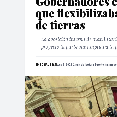
Gobernadores c
que flexibilizab
de tierras
La oposición interna de mandatarios
proyecto la parte que ampliaba la p
·
Aug 6, 2026
·
2 min de lectura
·
Fuente:
fmimpac
EDITORIAL TEAM