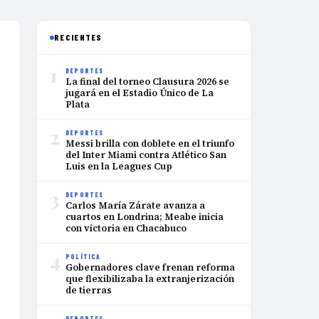
RECIENTES
1
DEPORTES
La final del torneo Clausura 2026 se
jugará en el Estadio Único de La
Plata
2
DEPORTES
Messi brilla con doblete en el triunfo
del Inter Miami contra Atlético San
Luis en la Leagues Cup
3
DEPORTES
Carlos María Zárate avanza a
cuartos en Londrina; Meabe inicia
con victoria en Chacabuco
4
POLÍTICA
Gobernadores clave frenan reforma
que flexibilizaba la extranjerización
de tierras
DEPORTES