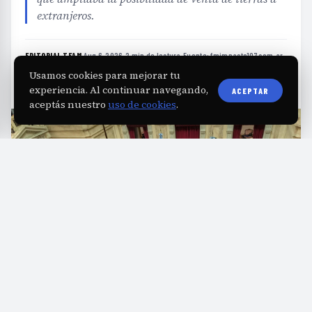
extranjeros.
EDITORIAL TEAM
·
Aug 6, 2026
·
2 min de lectura
·
Fuente:
fmimpacto107.com.ar
Usamos cookies para mejorar tu
experiencia. Al continuar navegando,
ACEPTAR
aceptás nuestro
uso de cookies
.
E
l rechazo de varios gobernadores aliados