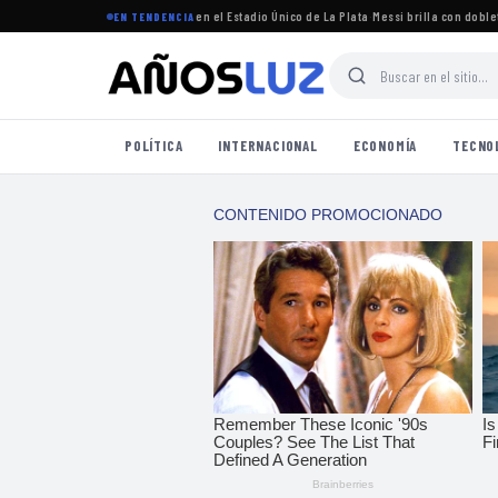
torneo Clausura 2026 se jugará en el Estadio Único de La Plata
·
Messi brilla con doblete en
EN TENDENCIA
POLÍTICA
INTERNACIONAL
ECONOMÍA
TECNO