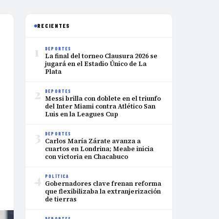
RECIENTES
1
DEPORTES
La final del torneo Clausura 2026 se
jugará en el Estadio Único de La
Plata
2
DEPORTES
Messi brilla con doblete en el triunfo
del Inter Miami contra Atlético San
Luis en la Leagues Cup
3
DEPORTES
Carlos María Zárate avanza a
cuartos en Londrina; Meabe inicia
con victoria en Chacabuco
4
POLÍTICA
Gobernadores clave frenan reforma
que flexibilizaba la extranjerización
de tierras
DEPORTES