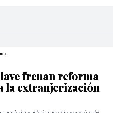
BILI...
lave frenan reforma
a la extranjerización
 provinciales obligó al oficialismo a retirar del