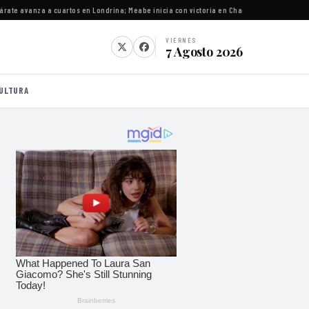
e avanza a cuartos en Londrina; Meabe inicia con victoria en Chacabuco
·
Gobernadores cl
VIERNES
7 Agosto 2026
ULTURA