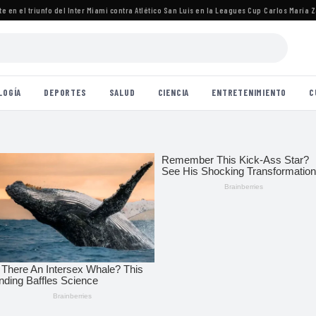
 el triunfo del Inter Miami contra Atlético San Luis en la Leagues Cup
·
Carlos María Zárat
LOGÍA
DEPORTES
SALUD
CIENCIA
ENTRETENIMIENTO
C