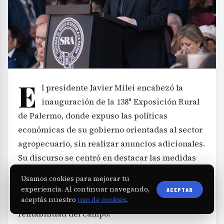
E
l presidente Javier Milei encabezó la
inauguración de la 138ª Exposición Rural
de Palermo, donde expuso las políticas
económicas de su gobierno orientadas al sector
agropecuario, sin realizar anuncios adicionales.
Su discurso se centró en destacar las medidas
ya implementadas y reafirmar el compromiso de
Usamos cookies para mejorar tu
su administración con la eliminación de trabas
experiencia. Al continuar navegando,
ACEPTAR
históricas que, según él, afectaron la
aceptás nuestro
uso de cookies
.
rentabilidad del campo.