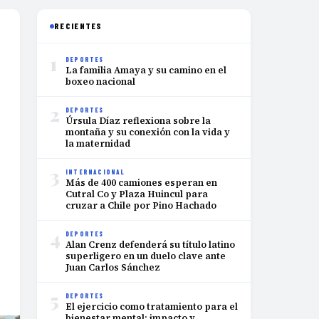
RECIENTES
1
DEPORTES
La familia Amaya y su camino en el
boxeo nacional
2
DEPORTES
Úrsula Díaz reflexiona sobre la
montaña y su conexión con la vida y
la maternidad
3
INTERNACIONAL
Más de 400 camiones esperan en
Cutral Co y Plaza Huincul para
cruzar a Chile por Pino Hachado
4
DEPORTES
Alan Crenz defenderá su título latino
superligero en un duelo clave ante
Juan Carlos Sánchez
5
DEPORTES
El ejercicio como tratamiento para el
bienestar mental: impacto y