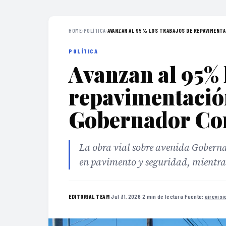
HOME
›
POLÍTICA
›
AVANZAN AL 95% LOS TRABAJOS DE REPAVIMENTAC
POLÍTICA
Avanzan al 95% 
repavimentació
Gobernador Co
La obra vial sobre avenida Goberna
en pavimento y seguridad, mientras
·
Jul 31, 2026
·
2 min de lectura
·
Fuente:
airevis
EDITORIAL TEAM