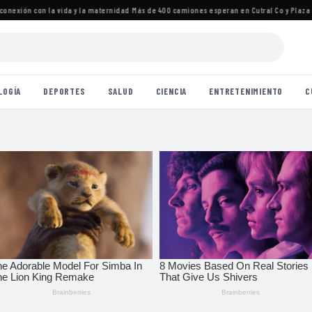
exión con la vida y la maternidad
·
Más de 400 camiones esperan en Cutral Co y Plaza Huin
LOGÍA
DEPORTES
SALUD
CIENCIA
ENTRETENIMIENTO
C