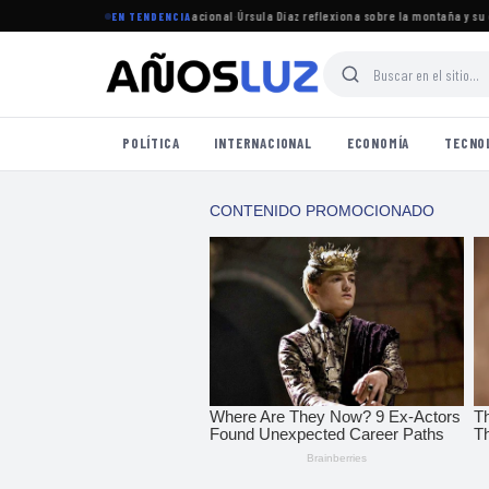
maya y su camino en el boxeo nacional
·
Úrsula Díaz reflexiona sobre la montaña y su con
EN TENDENCIA
POLÍTICA
INTERNACIONAL
ECONOMÍA
TECNO