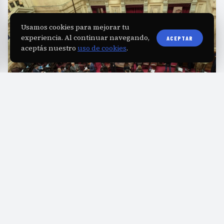
Usamos cookies para mejorar tu
experiencia. Al continuar navegando,
ACEPTAR
aceptás nuestro
uso de cookies
.
E
l rechazo de varios gobernadores aliados
a la modificación de la Ley de Tierras
obligó al oficialismo a eliminar del proyecto el
capítulo referido a la extranjerización. La
iniciativa, que buscaba flexibilizar las
restricciones sobre la venta de terrenos a
extranjeros, no logró reunir los votos necesarios