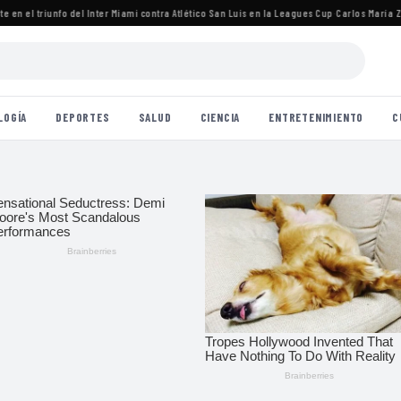
en el triunfo del Inter Miami contra Atlético San Luis en la Leagues Cup
·
Carlos María Zára
LOGÍA
DEPORTES
SALUD
CIENCIA
ENTRETENIMIENTO
C