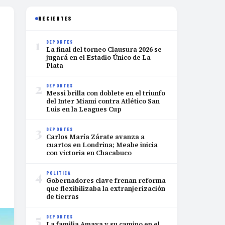
RECIENTES
1
DEPORTES
La final del torneo Clausura 2026 se
jugará en el Estadio Único de La
Plata
2
DEPORTES
Messi brilla con doblete en el triunfo
del Inter Miami contra Atlético San
Luis en la Leagues Cup
3
DEPORTES
Carlos María Zárate avanza a
cuartos en Londrina; Meabe inicia
con victoria en Chacabuco
4
POLÍTICA
Gobernadores clave frenan reforma
que flexibilizaba la extranjerización
de tierras
5
DEPORTES
La familia Amaya y su camino en el