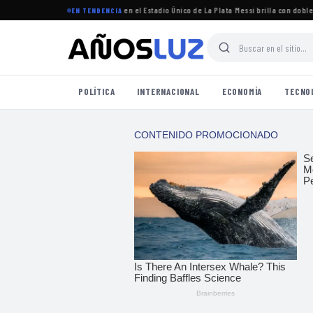
 torneo Clausura 2026 se jugará en el Estadio Único de La Plata
·
Messi brilla con doblete 
EN TENDENCIA
POLÍTICA
INTERNACIONAL
ECONOMÍA
TECNO