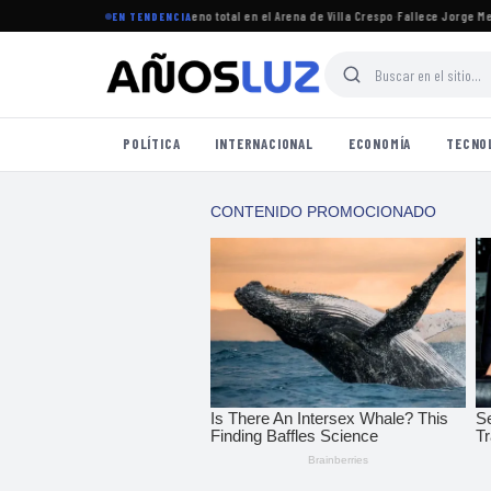
egresó a Argentina y logró un lleno total en el Arena de Villa Crespo
·
Fallece Jorge Messi,
EN TENDENCIA
POLÍTICA
INTERNACIONAL
ECONOMÍA
TECNO