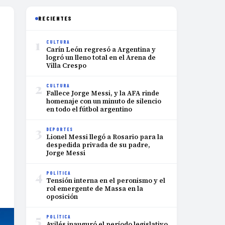
RECIENTES
1
CULTURA
Carín León regresó a Argentina y
logró un lleno total en el Arena de
Villa Crespo
2
CULTURA
Fallece Jorge Messi, y la AFA rinde
homenaje con un minuto de silencio
en todo el fútbol argentino
3
DEPORTES
Lionel Messi llegó a Rosario para la
despedida privada de su padre,
Jorge Messi
4
POLÍTICA
Tensión interna en el peronismo y el
rol emergente de Massa en la
oposición
5
POLÍTICA
Avilés inauguró el período legislativo