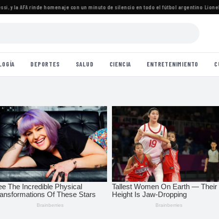
 y la AFA rinde homenaje con un minuto de silencio en todo el fútbol argentino
·
Lionel Me
LOGÍA
DEPORTES
SALUD
CIENCIA
ENTRETENIMIENTO
C