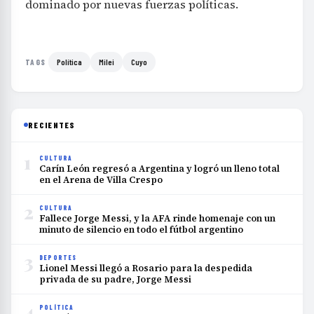
dominado por nuevas fuerzas políticas.
Política
Milei
Cuyo
TAGS
RECIENTES
1
CULTURA
Carín León regresó a Argentina y logró un lleno total
en el Arena de Villa Crespo
2
CULTURA
Fallece Jorge Messi, y la AFA rinde homenaje con un
minuto de silencio en todo el fútbol argentino
3
DEPORTES
Lionel Messi llegó a Rosario para la despedida
privada de su padre, Jorge Messi
4
POLÍTICA