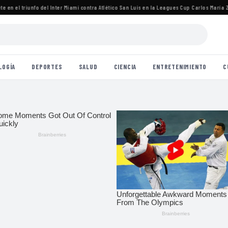
n el triunfo del Inter Miami contra Atlético San Luis en la Leagues Cup
·
Carlos María Zára
LOGÍA
DEPORTES
SALUD
CIENCIA
ENTRETENIMIENTO
C