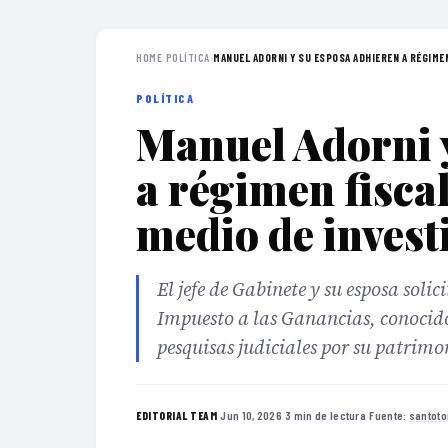
HOME
›
POLÍTICA
›
MANUEL ADORNI Y SU ESPOSA ADHIEREN A RÉGIMEN 
POLÍTICA
Manuel Adorni 
a régimen fisca
medio de invest
El jefe de Gabinete y su esposa soli
Impuesto a las Ganancias, conocido
pesquisas judiciales por su patrimo
·
Jun 10, 2026
·
3 min de lectura
·
Fuente:
santot
EDITORIAL TEAM