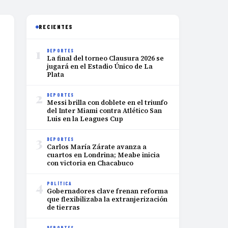
RECIENTES
1
DEPORTES
La final del torneo Clausura 2026 se
jugará en el Estadio Único de La
Plata
2
DEPORTES
Messi brilla con doblete en el triunfo
del Inter Miami contra Atlético San
Luis en la Leagues Cup
3
DEPORTES
Carlos María Zárate avanza a
cuartos en Londrina; Meabe inicia
con victoria en Chacabuco
4
POLÍTICA
Gobernadores clave frenan reforma
que flexibilizaba la extranjerización
de tierras
DEPORTES