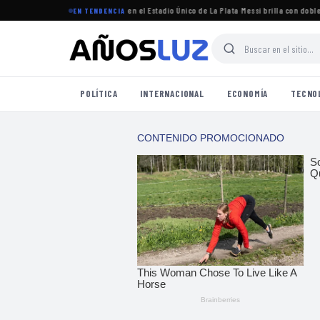
 torneo Clausura 2026 se jugará en el Estadio Único de La Plata
·
Messi brilla con doblete e
EN TENDENCIA
POLÍTICA
INTERNACIONAL
ECONOMÍA
TECNO