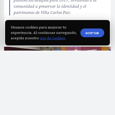
planteó los desafíos para 2027, invitando a la
comunidad a preservar la identidad y el
patrimonio de Villa Carlos Paz.
Usamos cookies para mejorar tu
EDITORIAL TEAM
·
Aug 8, 2026
·
2 min de lectura
·
Fuente:
carlospazhoy.com.ar
experiencia. Al continuar navegando,
ACEPTAR
aceptás nuestro
uso de cookies
.