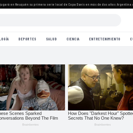
rá en Neuquén su primera serie local de Copa Davis en más de dos años
·
Argentina avan
LOGÍA
DEPORTES
SALUD
CIENCIA
ENTRETENIMIENTO
C