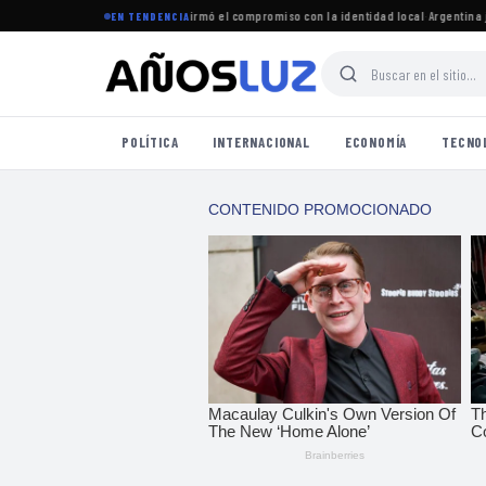
ró el período legislativo y reafirmó el compromiso con la identidad local
·
Argentina juga
EN TENDENCIA
POLÍTICA
INTERNACIONAL
ECONOMÍA
TECNO