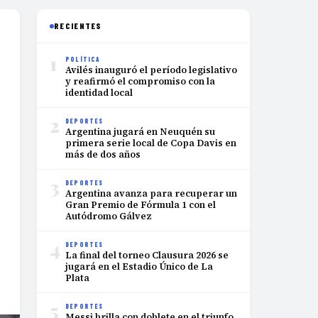
RECIENTES
1
POLÍTICA
Avilés inauguró el período legislativo
y reafirmó el compromiso con la
identidad local
2
DEPORTES
Argentina jugará en Neuquén su
primera serie local de Copa Davis en
más de dos años
3
DEPORTES
Argentina avanza para recuperar un
Gran Premio de Fórmula 1 con el
Autódromo Gálvez
4
DEPORTES
La final del torneo Clausura 2026 se
jugará en el Estadio Único de La
Plata
5
DEPORTES
Messi brilla con doblete en el triunfo