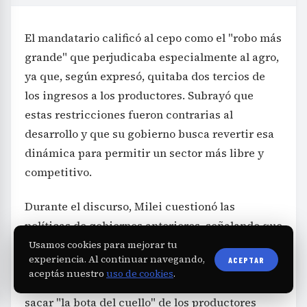
El mandatario calificó al cepo como el "robo más
grande" que perjudicaba especialmente al agro,
ya que, según expresó, quitaba dos tercios de
los ingresos a los productores. Subrayó que
estas restricciones fueron contrarias al
desarrollo y que su gobierno busca revertir esa
dinámica para permitir un sector más libre y
competitivo.
Durante el discurso, Milei cuestionó las
políticas de gobiernos anteriores, señalando que
se atacó "a la gallina de los huevos de oro" y que
Usamos cookies para mejorar tu
experiencia. Al continuar navegando,
ACEPTAR
el campo estuvo "exprimido y atado de pies y
aceptás nuestro
uso de cookies
.
manos". Recalcó que su gestión se propone
sacar "la bota del cuello" de los productores