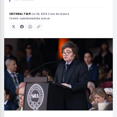
EDITORIAL TEAM
·
Jul 26, 2026
·
2 min de lectura
·
Fuente:
santotomealdia.com.ar