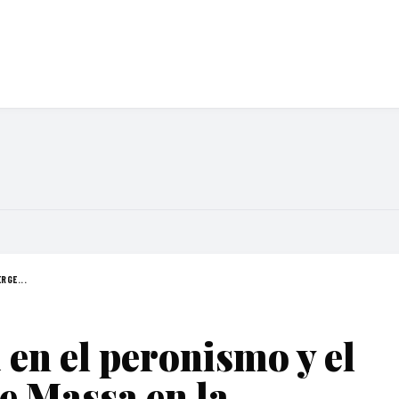
RGE...
 en el peronismo y el
e Massa en la