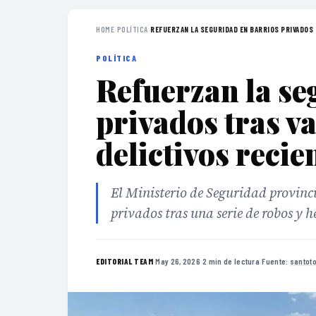
HOME
›
POLÍTICA
›
REFUERZAN LA SEGURIDAD EN BARRIOS PRIVADOS 
POLÍTICA
Refuerzan la se
privados tras v
delictivos recie
El Ministerio de Seguridad provinci
privados tras una serie de robos y 
·
May 26, 2026
·
2 min de lectura
·
Fuente:
santot
EDITORIAL TEAM