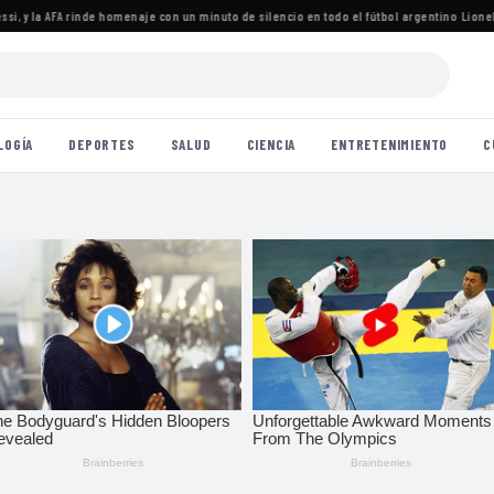
 y la AFA rinde homenaje con un minuto de silencio en todo el fútbol argentino
·
Lionel Me
LOGÍA
DEPORTES
SALUD
CIENCIA
ENTRETENIMIENTO
C