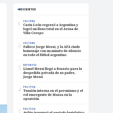
RECIENTES
1
CULTURA
Carín León regresó a Argentina y
logró un lleno total en el Arena de
Villa Crespo
2
CULTURA
Fallece Jorge Messi, y la AFA rinde
homenaje con un minuto de silencio
en todo el fútbol argentino
3
DEPORTES
Lionel Messi llegó a Rosario para la
despedida privada de su padre,
Jorge Messi
4
POLÍTICA
Tensión interna en el peronismo y el
rol emergente de Massa en la
oposición
5
POLÍTICA
Avilés inauguró el período legislativo