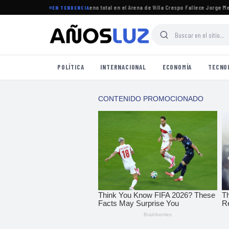
gresó a Argentina y logró un lleno total en el Arena de Villa Crespo
·
Fallece Jorge Messi,
EN TENDENCIA
POLÍTICA
INTERNACIONAL
ECONOMÍA
TECNO