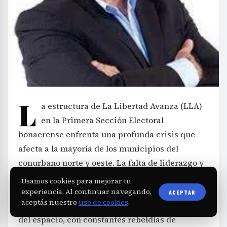
L
a estructura de La Libertad Avanza (LLA)
en la Primera Sección Electoral
bonaerense enfrenta una profunda crisis que
afecta a la mayoría de los municipios del
conurbano norte y oeste. La falta de liderazgo y
las disputas por el control de cargos en
Usamos cookies para mejorar tu
organismos nacionales como PAMI y ANSES han
experiencia. Al continuar navegando,
ACEPTAR
aceptás nuestro
uso de cookies
.
provocado una fragmentación creciente dentro
del espacio, con constantes rebeldías de