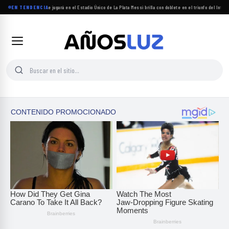
torneo Clausura 2026 se jugará en el Estadio Único de La Plata
EN TENDENCIA
·
Messi brilla con doblete en el triunfo del Inter 