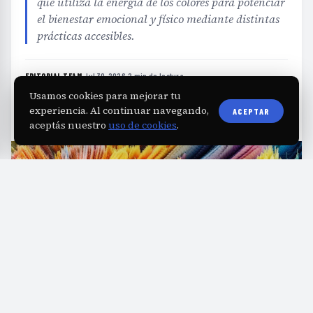
que utiliza la energía de los colores para potenciar
el bienestar emocional y físico mediante distintas
prácticas accesibles.
EDITORIAL TEAM
·
Jul 30, 2026
·
2 min de lectura
·
Fuente:
marieclaire.perfil.com
Usamos cookies para mejorar tu
experiencia. Al continuar navegando,
ACEPTAR
aceptás nuestro
uso de cookies
.