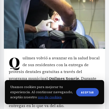
Q
uilmes volvió a avanzar en la salud bucal
de sus residentes con la entrega de
prótesis dentales gratuitas a través del
programa municipal
Quilmes Sonríe
. Durante
la última jornada, vecinos del distrito recibieron
Usamos cookies para mejorar tu
sus prótesis confeccionadas íntegramente en el
experiencia. Al continuar navegando,
ACEPTAR
aceptás nuestro
uso de cookies
.
Laboratorio Municipal, sumando así más de 500
entregas en lo que va del año.