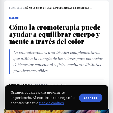
HOME
›
SALUD
›
CÓMO LA CROMOTERAPIA PUEDE AYUDAR A EQUILIBRAR ...
SALUD
Cómo la cromoterapia puede
ayudar a equilibrar cuerpo y
mente a través del color
La cromoterapia es una técnica complementaria
que utiliza la energía de los colores para potenciar
el bienestar emocional y físico mediante distintas
prácticas accesibles.
EDITORIAL TEAM
·
Jul 30, 2026
·
2 min de lectura
·
Fuente:
marieclaire.perfil.com
Usamos cookies para mejorar tu
experiencia. Al continuar navegando,
ACEPTAR
aceptás nuestro
uso de cookies
.