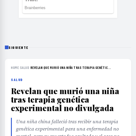
SIGUIENTE
HOME
›
SALUD
›
REVELAN QUE MURIÓ UNA NIÑA TRAS TERAPIA GENÉTIC...
SALUD
Revelan que murió una niña
tras terapia genética
experimental no divulgada
Una niña china falleció tras recibir una terapia
genética experimental para una enfermedad no
mortal, pero su muerte fue ocultada y el caso no