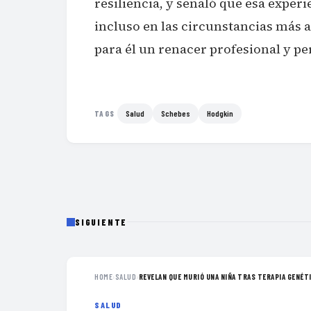
resiliencia, y señaló que esa experi
incluso en las circunstancias más 
para él un renacer profesional y pe
Salud
Schebes
Hodgkin
TAGS
SIGUIENTE
HOME
›
SALUD
›
REVELAN QUE MURIÓ UNA NIÑA TRAS TERAPIA GENÉTI
SALUD