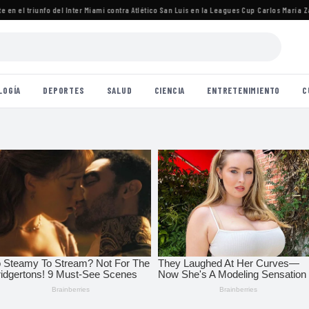
n el triunfo del Inter Miami contra Atlético San Luis en la Leagues Cup
·
Carlos María Zárat
LOGÍA
DEPORTES
SALUD
CIENCIA
ENTRETENIMIENTO
C