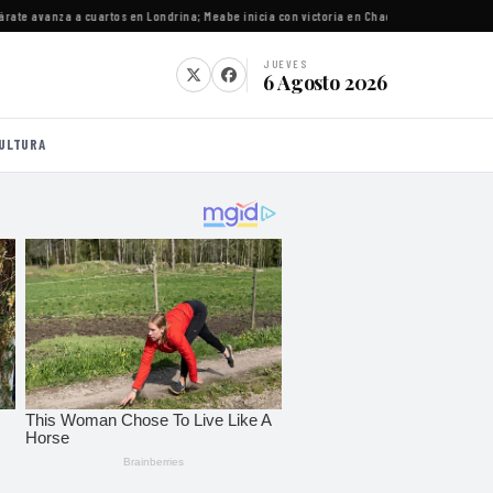
e avanza a cuartos en Londrina; Meabe inicia con victoria en Chacabuco
·
Gobernadores c
JUEVES
6 Agosto 2026
ULTURA