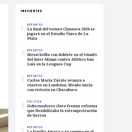
RECIENTES
1
DEPORTES
La final del torneo Clausura 2026 se
jugará en el Estadio Único de La
Plata
2
DEPORTES
Messi brilla con doblete en el triunfo
del Inter Miami contra Atlético San
Luis en la Leagues Cup
3
DEPORTES
Carlos María Zárate avanza a
cuartos en Londrina; Meabe inicia
con victoria en Chacabuco
4
POLÍTICA
Gobernadores clave frenan reforma
que flexibilizaba la extranjerización
de tierras
5
DEPORTES
La familia Amaya y su camino en el