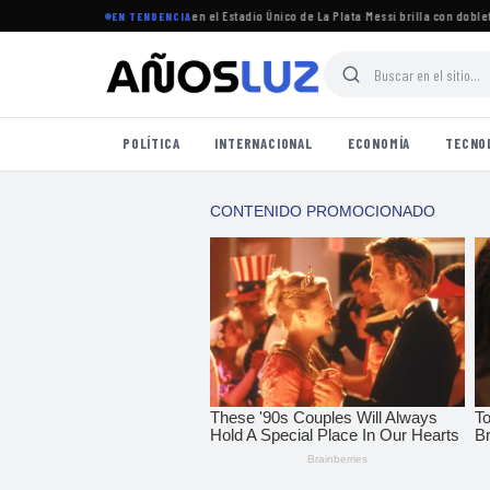
torneo Clausura 2026 se jugará en el Estadio Único de La Plata
·
Messi brilla con doblete e
EN TENDENCIA
POLÍTICA
INTERNACIONAL
ECONOMÍA
TECNO