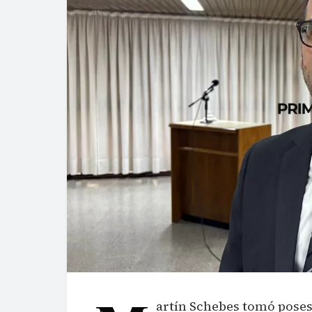
artín Schebes tomó posesi