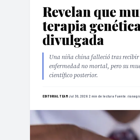
Revelan que mur
terapia genétic
divulgada
Una niña china falleció tras recibi
enfermedad no mortal, pero su muert
científico posterior.
·
Jul 30, 2026
·
2 min de lectura
·
Fuente:
rionegr
EDITORIAL TEAM