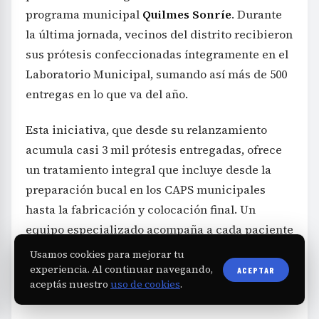
programa municipal
Quilmes Sonríe
. Durante
la última jornada, vecinos del distrito recibieron
sus prótesis confeccionadas íntegramente en el
Laboratorio Municipal, sumando así más de 500
entregas en lo que va del año.
Esta iniciativa, que desde su relanzamiento
acumula casi 3 mil prótesis entregadas, ofrece
un tratamiento integral que incluye desde la
preparación bucal en los CAPS municipales
hasta la fabricación y colocación final. Un
equipo especializado acompaña a cada paciente
en todas las etapas, desde la gestión de turnos
Usamos cookies para mejorar tu
hasta controles y seguimiento personalizados,
experiencia. Al continuar navegando,
ACEPTAR
aceptás nuestro
uso de cookies
.
garantizando un apoyo constante.