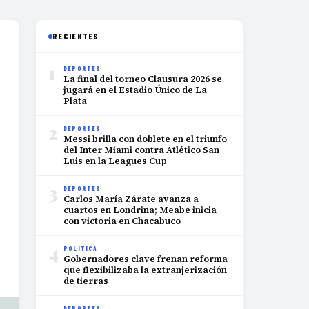
RECIENTES
1
DEPORTES
La final del torneo Clausura 2026 se
jugará en el Estadio Único de La
Plata
2
DEPORTES
Messi brilla con doblete en el triunfo
del Inter Miami contra Atlético San
Luis en la Leagues Cup
3
DEPORTES
Carlos María Zárate avanza a
cuartos en Londrina; Meabe inicia
con victoria en Chacabuco
4
POLÍTICA
Gobernadores clave frenan reforma
que flexibilizaba la extranjerización
de tierras
DEPORTES