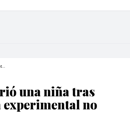
C...
ió una niña tras
a experimental no