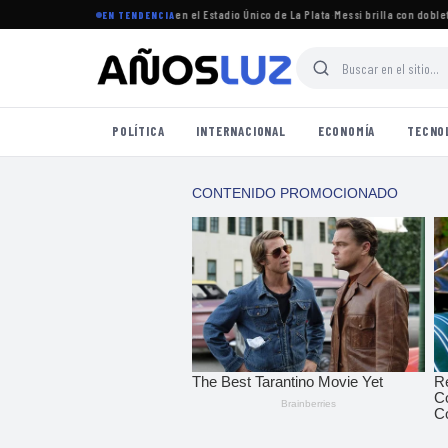
torneo Clausura 2026 se jugará en el Estadio Único de La Plata
·
Messi brilla con doblete en
EN TENDENCIA
POLÍTICA
INTERNACIONAL
ECONOMÍA
TECNO