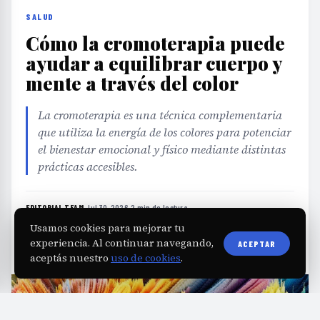
SALUD
Cómo la cromoterapia puede
ayudar a equilibrar cuerpo y
mente a través del color
La cromoterapia es una técnica complementaria
que utiliza la energía de los colores para potenciar
el bienestar emocional y físico mediante distintas
prácticas accesibles.
EDITORIAL TEAM
·
Jul 30, 2026
·
2 min de lectura
·
Fuente:
marieclaire.perfil.com
Usamos cookies para mejorar tu
experiencia. Al continuar navegando,
ACEPTAR
aceptás nuestro
uso de cookies
.