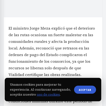
El ministro Jorge Meza explicó que el deterioro
de las rutas ocasiona un fuerte malestar en las
comunidades rurales y afecta la producción
local. Además, reconoció que retrasos en las
órdenes de pago del Estado complicaron el
funcionamiento de los consorcios, ya que los
recursos se liberan solo después de que
Vialidad certifique las obras realizadas.
Mientras se regulariza el marco contractual, la
Usamos cookies para mejorar tu
Dirección Provincial de Vialidad realiza
experiencia. Al continuar navegando,
ACEPTAR
trabajos propios para mantener las rutas en
aceptás nuestro
uso de cookies
.
condiciones mínimas durante este período de