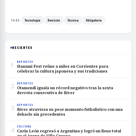
Tecnología
Revisión
Técnica
Obligatoria
TAGS
RECIENTES
1
DEPORTES
Hanami Fest reúne a miles en Corrientes para
celebrar la cultura japonesa y sus tradiciones
2
DEPORTES
Otamendi iguala un récord negativo tras la sexta
derrota consecutiva de River
3
DEPORTES
River atraviesa su peor momento futbolístico con una
debacle sin precedentes
4
CULTURA
Carín León regresó a Argentina y logró un lleno total
en el Arena de Villa Crespo