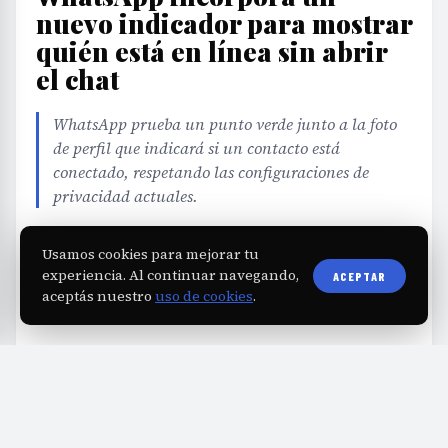
nuevo indicador para mostrar
quién está en línea sin abrir
el chat
WhatsApp prueba un punto verde junto a la foto
de perfil que indicará si un contacto está
conectado, respetando las configuraciones de
privacidad actuales.
Usamos cookies para mejorar tu
EDITORIAL TEAM
·
Jul 15, 2026
·
2 min de lectura
·
Fuente:
eldiadegualeguay.com
experiencia. Al continuar navegando,
ACEPTAR
aceptás nuestro
uso de cookies
.