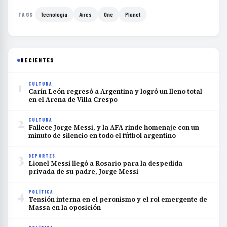
Tecnología
Aires
One
Planet
TAGS
RECIENTES
1
CULTURA
Carín León regresó a Argentina y logró un lleno total
en el Arena de Villa Crespo
2
CULTURA
Fallece Jorge Messi, y la AFA rinde homenaje con un
minuto de silencio en todo el fútbol argentino
3
DEPORTES
Lionel Messi llegó a Rosario para la despedida
privada de su padre, Jorge Messi
4
POLÍTICA
Tensión interna en el peronismo y el rol emergente de
Massa en la oposición